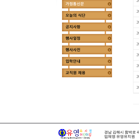
2
2
2
2
2
2
2
2
2
경남 김해시 함박로 45번길
업체명:유영유치원