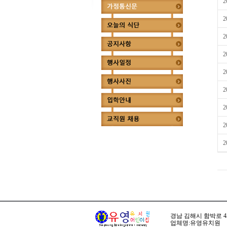
2
2
2
2
2
2
2
2
2
경남 김해시 함박로 45번길
업체명:유영유치원