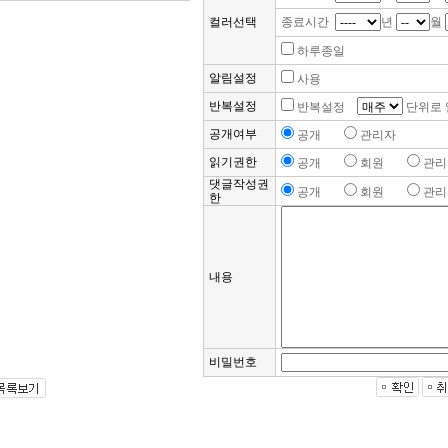
컬러선택
종료시간
년
월
하루종일
알림설정
사용
반복설정
반복설정
단위로 
공개여부
공개
관리자
읽기권한
공개
회원
관리
댓글작성권
공개
회원
관리
한
내용
비밀번호