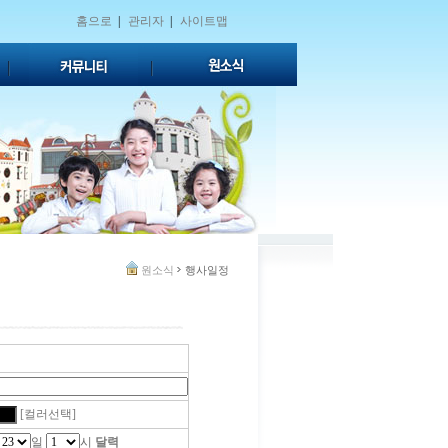
홈으로
|
관리자
|
사이트맵
원소식
행사일정
[컬러선택]
일
시
달력