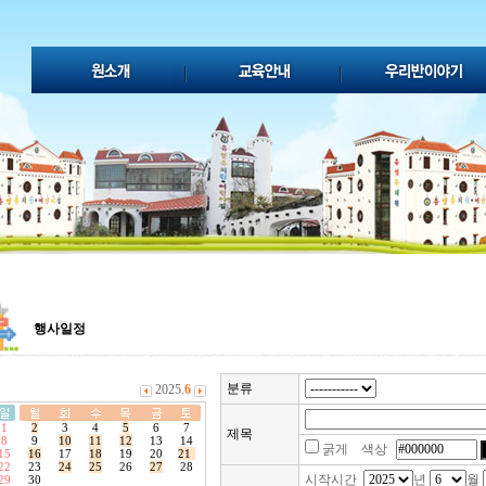
행사일정
분류
제목
굵게 색상
시작시간
년
월