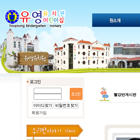
빨강반게시판
회원가입