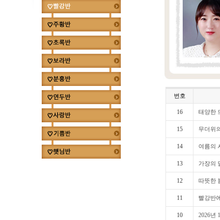
번호
16
태양한 
15
무더위의
14
여름의 
13
가장의 달
12
따뜻한 봄
11
빨강반에
10
2026년