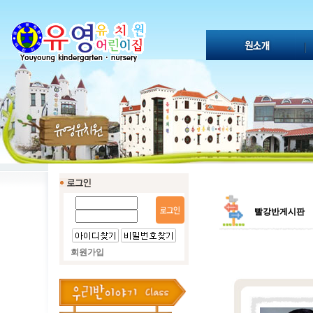
빨강반게시판
회원가입